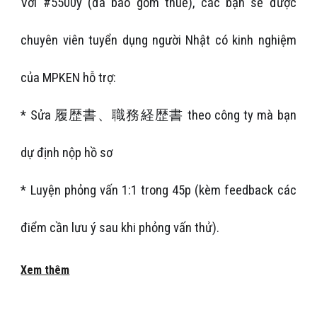
Với #5500y (đã bao gồm thuế), các bạn sẽ được
chuyên viên tuyển dụng người Nhật có kinh nghiệm
của MPKEN hỗ trợ:
* Sửa 履歴書、職務経歴書 theo công ty mà bạn
dự định nộp hồ sơ
* Luyện phỏng vấn 1:1 trong 45p (kèm feedback các
điểm cần lưu ý sau khi phỏng vấn thử).
Xem thêm