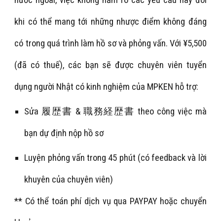
nước ngoài, việc không nắm rõ các yêu cầu này đôi
khi có thể mang tới những nhược điểm không đáng
có trong quá trình làm hồ sơ và phỏng vấn. Với ¥5,500
(đã có thuế), các bạn sẽ được chuyên viên tuyển
dụng người Nhật có kinh nghiệm của MPKEN hỗ trợ:
Sửa 履歴書 & 職務経歴書 theo công việc mà
bạn dự định nộp hồ sơ
Luyện phỏng vấn trong 45 phút (có feedback và lời
khuyên của chuyên viên)
** Có thể toán phí dịch vụ qua PAYPAY hoặc chuyển