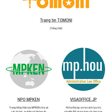
Trang tin TOMONI
(Tiếng Việt)
NPO MPKEN
VISAOFFICE.JP
Trang tiếng Việt của MPKEN chia sẻ
Hỗ trợ thủ tục xin tư cách lưu trú,
các tin tức, sự kiện và lớp học do
chuyển đổi và gia hạn các loại visa,