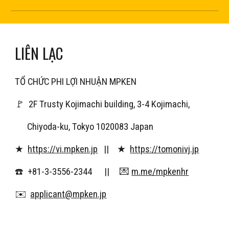
LIÊN LẠC
TỔ CHỨC PHI LỢI NHUẬN MPKEN
🚩 2F Trusty Kojimachi building, 3-4 Kojimachi,
Chiyoda-ku, Tokyo 1020083 Japan
★
https://vi.mpken.jp
|| ★
https://tomonivj.jp
☎️ +81-3-3556-2344 || 💌
m.me/mpkenhr
✉️
applicant@mpken.jp