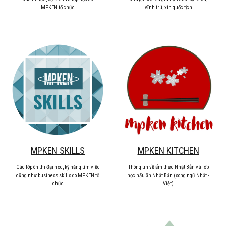
MPKEN tổ chức
vĩnh trú, xin quốc tịch
MPKEN SKILLS
MPKEN KITCHEN
Các lớp ôn thi đại học, kỹ năng tìm việc
Thông tin về ẩm thực Nhật Bản và lớp
cũng như business skills do MPKEN tổ
học nấu ăn Nhật Bản (song ngữ Nhật -
chức
Việt)