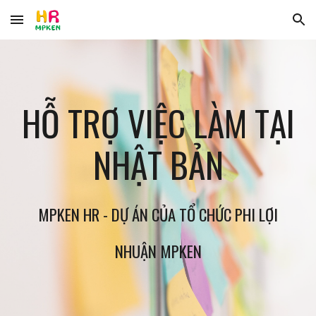
Skip to main content
Skip to navigation
HỖ TRỢ VIỆC LÀM TẠI
NHẬT BẢN
MPKEN HR - DỰ ÁN
CỦA
TỔ CHỨC PHI LỢI
NHUẬN MPKEN