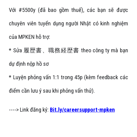
Với #5500y (đã bao gồm thuế), các bạn sẽ được
chuyên viên tuyển dụng người Nhật có kinh nghiệm
của MPKEN hỗ trợ:
* Sửa 履歴書、職務経歴書 theo công ty mà bạn
dự định nộp hồ sơ
* Luyện phỏng vấn 1:1 trong 45p (kèm feedback các
điểm cần lưu ý sau khi phỏng vấn thử).
----> Link đăng ký:
Bit.ly/careersupport-mpken