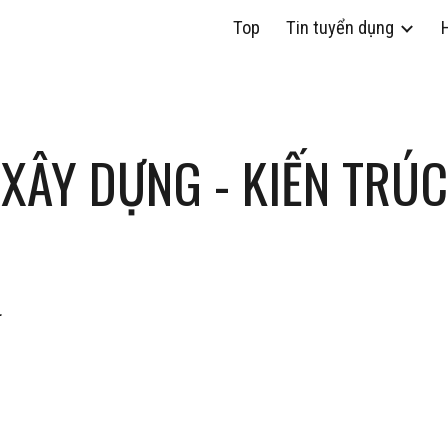
Top
Tin tuyển dụng
H
ip to main content
Skip to navigat
XÂY DỰNG - KIẾN TRÚC
.