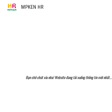
MPKEN HR
Sk
Bạn chờ chút xíu nha! Website đang tải xuống thông tin mới nhất...