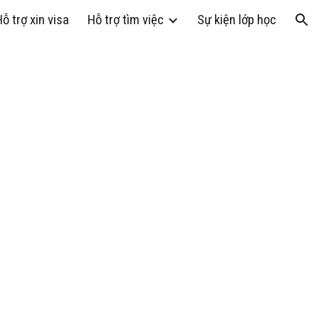
ỗ trợ xin visa
Hỗ trợ tìm việc
Sự kiện lớp học
ion